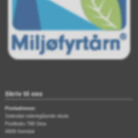
Skriv til oss
Postadresse:
Setesdal videregåande skule
Postboks 788 Stoa
4809 Arendal