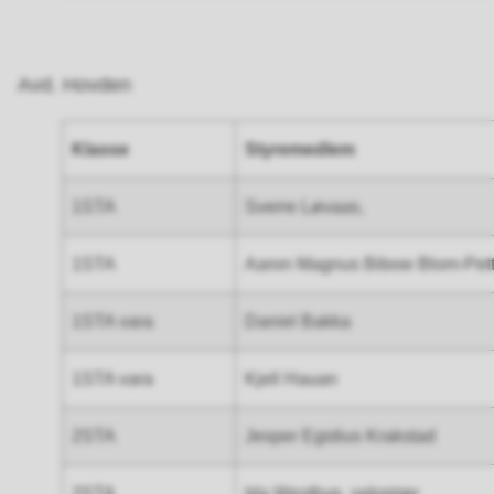
Avd. Hovden
Klasse
Styremedlem
1STA
Sverre Løvaas,
1STA
Aaron Magnus Bibow Blom-Pet
1STA vara
Daniel Bakka
1STA vara
Kjell Hauan
2STA
Jesper Egidius Krakstad
2STA
Ida Westbye, sekretær