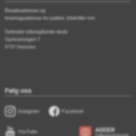
Besøksadresse og
leveringsadresse for pakker, tidskrifter mm
Setesdal videregåande skule
Gymnasvegen 7
4737 Hornnes
Følg oss
Instagram
Facebook
YouTube