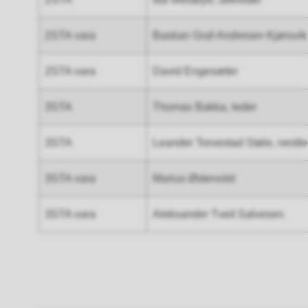
2STA vara
Bastian Graf-Andresen Kjørsvik
2STA vara
David Engesæter
3STA
Thomas Bakka, leder
3STA
Leander Torvestad Støle, nestl
3STA vara
Marius Østervold
3STA vara
Aleksander Tveit Salvesen