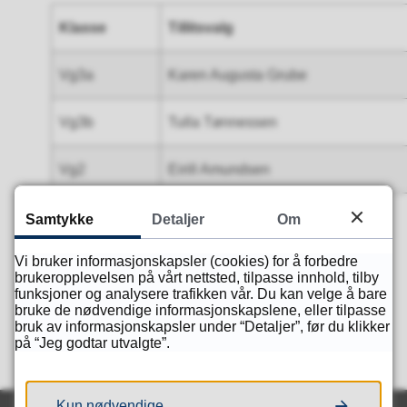
Klasse
Tillitsvalg
Vg3a
Karen Augusta Grube
Vg3b
Tulla Tønnessen
Vg2
Eirill Amundsen
Samtykke
Detaljer
Om
Fant du det du lette etter?
Vi bruker informasjonskapsler (cookies) for å forbedre
brukeropplevelsen på vårt nettsted, tilpasse innhold, tilby
funksjoner og analysere trafikken vår. Du kan velge å bare
bruke de nødvendige informasjonskapslene, eller tilpasse
Ja
Nei
bruk av informasjonskapsler under “Detaljer”, før du klikker
på “Jeg godtar utvalgte”.
Kun nødvendige