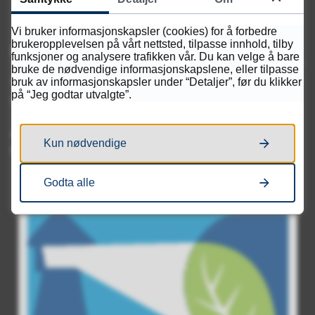
Vi bruker informasjonskapsler (cookies) for å forbedre
brukeropplevelsen på vårt nettsted, tilpasse innhold, tilby
Ring oss
funksjoner og analysere trafikken vår. Du kan velge å bare
bruke de nødvendige informasjonskapslene, eller tilpasse
bruk av informasjonskapsler under “Detaljer”, før du klikker
Telefon
på “Jeg godtar utvalgte”.
94 50 69 00
Åpningstider
Kun nødvendige
Mandag - Fredag kl. 08.00 - 15.00
Godta alle