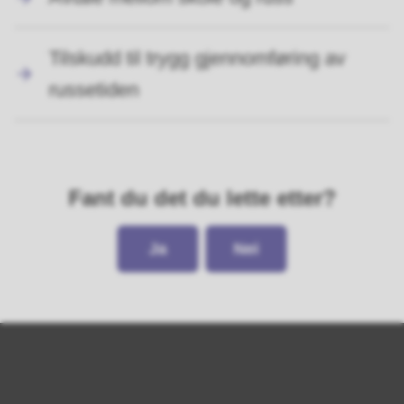
Tilskudd til trygg gjennomføring av
russetiden
Fant du det du lette etter?
Ja
Nei