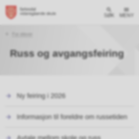
SØK
MENY
Du
For elever
er
her:
Russ og avgangsfeiring
Ny feiring i 2026
Informasjon til foreldre om russetiden
Avtale mellom skole og russ