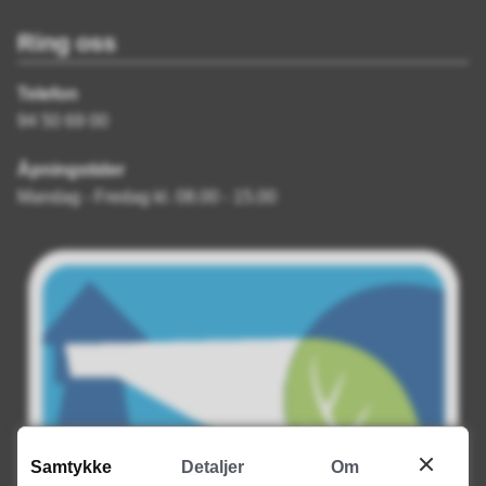
Ring oss
Telefon
94 50 69 00
Åpningstider
Mandag - Fredag kl. 08.00 - 15.00
Samtykke
Detaljer
Om