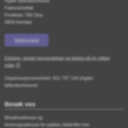
Agder fylkeskommune
Fakturamottak
Postboks 788 Stoa
4809 Arendal
Send e-post
Edialog- sende henvendelser og dialog på en sikker
måte
Organisasjonsnummer: 921 707 134 (Agder
fylkeskommune)
Besøk oss
Besøksadresse og
leveringsadresse for pakker, tidskrifter mm