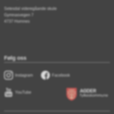
Setesdal videregåande skule
Gymnasvegen 7
4737 Hornnes
Følg oss
Instagram
Facebook
YouTube