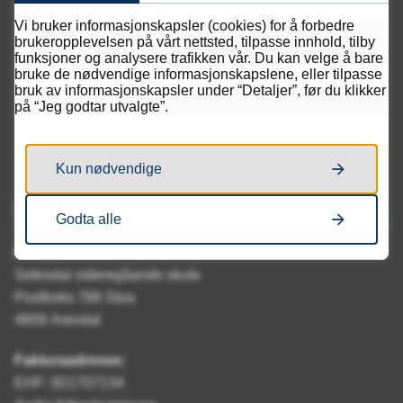
Vi bruker informasjonskapsler (cookies) for å forbedre
brukeropplevelsen på vårt nettsted, tilpasse innhold, tilby
funksjoner og analysere trafikken vår. Du kan velge å bare
bruke de nødvendige informasjonskapslene, eller tilpasse
bruk av informasjonskapsler under “Detaljer”, før du klikker
på “Jeg godtar utvalgte”.
Kun nødvendige
Skriv til oss
Godta alle
Postadresse:
Setesdal videregåande skule
Postboks 788 Stoa
4809 Arendal
Fakturaadresse:
EHF: 921707134