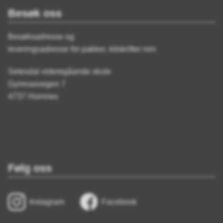
Besøk oss
Besøksadresse og
leveringsadresse for pakker, tidskrifter mm
Setesdal videregåande skule
Gymnasvegen 7
4737 Hornnes
Følg oss
Instagram
Facebook