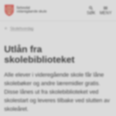
SØK
MENY
Du
Skolehverdag
er
her:
Utlån fra
skolebiblioteket
Alle elever i videregående skole får låne
skolebøker og andre læremidler gratis.
Disse lånes ut fra skolebiblioteket ved
skolestart og leveres tilbake ved slutten av
skoleåret.