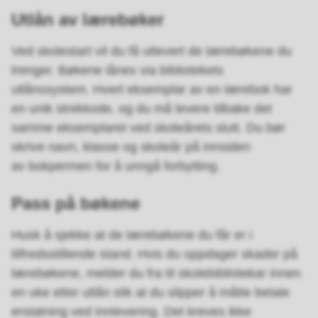
Utlån av lærebøker
Ved skolestart vil du få utlevert de lærebøkene du
trenger. Bøkene lånes via bibliotekets
utlånssystem. Hvert eksemplar av en lærebok har
en unik strekkode, og du må levere tilbake det
samme eksemplaret ved skoleårets slutt. Du bør
skrive navn, klasse og skoleår på innsiden
av bokpermen for å unngå forbytting.
Pass på bøkene
Husk å sjekke at de lærebøkene du får er i
tilfredsstillende stand. Hvis du oppdager skader på
lærebøkene, melder du fra til skolebibliotekar innen
en uke etter utlån slik at du slipper å måtte betale
erstatning ved innlevering. Det kreves ikke