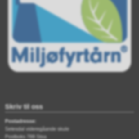
Skriv til oss
Postadresse:
Setesdal videregåande skule
Postboks 788 Stoa