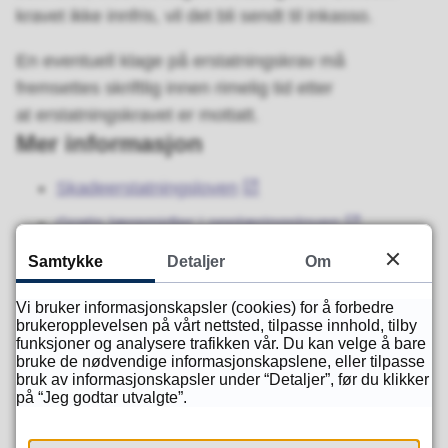
kravet ikke innfris, vil det bli sendt til inkasso.
En eventuell klage på erstatningskrav må
fremsettes skriftlig innen rimelig tid etter
at erstatningskravet er mottatt.
Mer informasjon
Skadeerstatningsloven
Gratis læremidler i opplæringsloven
Skoleregler
Samtykke
Detaljer
Om
Vi bruker informasjonskapsler (cookies) for å forbedre
Fant du det du lette etter?
brukeropplevelsen på vårt nettsted, tilpasse innhold, tilby
funksjoner og analysere trafikken vår. Du kan velge å bare
bruke de nødvendige informasjonskapslene, eller tilpasse
bruk av informasjonskapsler under “Detaljer”, før du klikker
Ja
Nei
på “Jeg godtar utvalgte”.