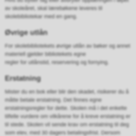
Hvis du bytter fag eller avbryter opplæringen i løpet
av skoleåret, skal lærebøkene leveres til
skolebibliotekar med en gang.
Øvrige utlån
For skolebibliotekets øvrige utlån av bøker og annet
materiell gjelder bibliotekets egne
regler for utlånstid, reservering og fornying.
Erstatning
Mister du en bok eller blir den skadet, risikerer du å
måtte betale erstatning. Det finnes egne
erstatningsregler for dette. Skolen må i det enkelte
tilfelle vurdere om vilkårene for å kreve erstatning er
til stede. Skolen vil sende krav om erstatning til deg
som elev, med 30 dagers betalingsfrist. Dersom