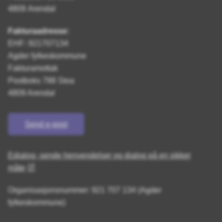
4809 Arendal
Fakturaadresse:
EHF: 921707134
Agder fylkeskommune
Fakturamottak
Postboks 788 Stoa
4809 Arendal
Send e-post
Edialog- sende henvendelser og dialog på en sikker
måte
Organisasjonsnummer: 921 707 134 (Agder
fylkeskommune)