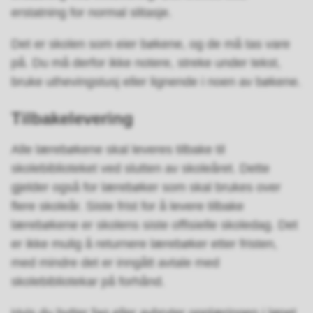
erstatning for normal slitasje.
Det er skolen som eier bøkene, og de må tas vare
på. Du må derfor ikke notere, streke under tekst,
bruke uthevingstusj eller lignende i noen av bøkene.
Tilbakelevering
Alle lærebøkene skal leveres tilbake til
skolebiblioteket ved slutten av skoleåret. Dette
gjelder også for lærebøker som skal brukes over
flere skoleår. Siste frist for å levere tilbake
lærebøkene er skolens siste offisielle skoledag. Det
er ikke mulig å returnere lærebøker etter fristen,
med mindre det er inngått avtale med
skolebibliotekar på forhånd.