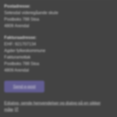
Postadresse:
Setesdal videregåande skule
Postboks 788 Stoa
4809 Arendal
Fakturaadresse:
EHF: 921707134
Agder fylkeskommune
Fakturamottak
Postboks 788 Stoa
4809 Arendal
Send e-post
Edialog- sende henvendelser og dialog på en sikker
måte