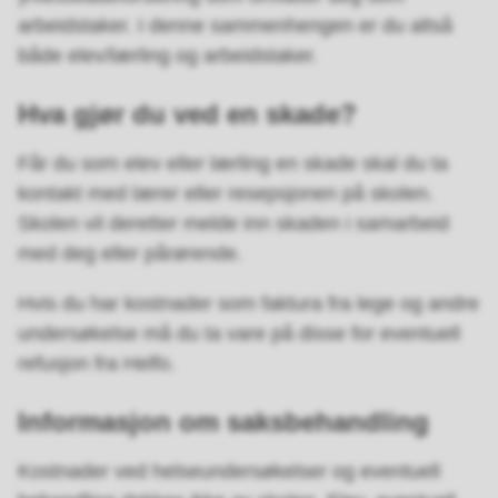
arbeidstaker. I denne sammenhengen er du altså
både elev/lærling og arbeidstaker.
Hva gjør du ved en skade?
Får du som elev eller lærling en skade skal du ta
kontakt med lærer eller resepsjonen på skolen.
Skolen vil deretter melde inn skaden i samarbeid
med deg eller pårørende.
Hvis du har kostnader som faktura fra lege og andre
undersøkelse må du ta vare på disse for eventuell
refusjon fra Helfo.
Informasjon om saksbehandling
Kostnader ved helseundersøkelser og eventuell