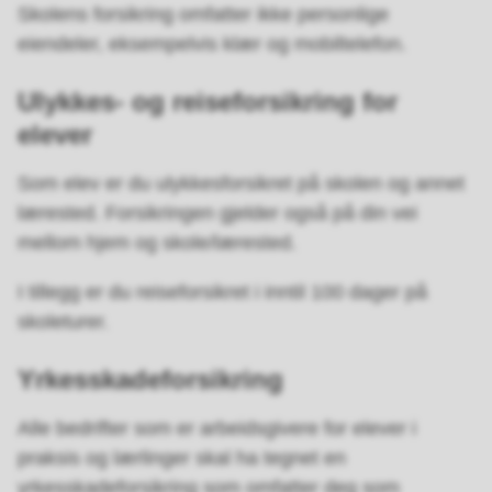
Skolens forsikring omfatter ikke personlige
eiendeler, eksempelvis klær og mobiltelefon.
Ulykkes- og reiseforsikring for
elever
Som elev er du ulykkesforsikret på skolen og annet
lærested. Forsikringen gjelder også på din vei
mellom hjem og skole/lærested.
I tillegg er du reiseforsikret i inntil 100 dager på
skoleturer.
Yrkesskadeforsikring
Alle bedrifter som er arbeidsgivere for elever i
praksis og lærlinger skal ha tegnet en
yrkesskadeforsikring som omfatter deg som