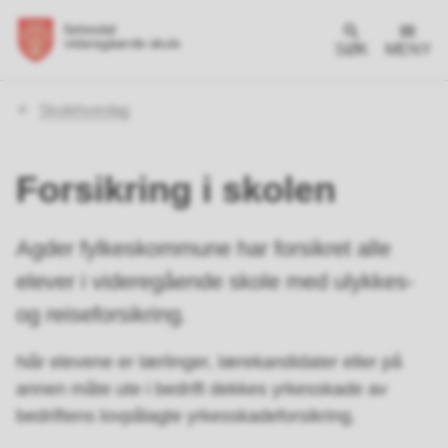
SØK
MENY
Du
Skolehverdag
er
her:
Forsikring i skolen
Agder fylkeskommune har forsikret alle
elever i videregående skole med ulykkes-
og reiseforsikring.
Når elevene er lærlinger, lærekandidater eller på
annen måte ute i bedrift dekkes yrkesskade av
bedriftens lovpålagte yrkesskadeforsikring.