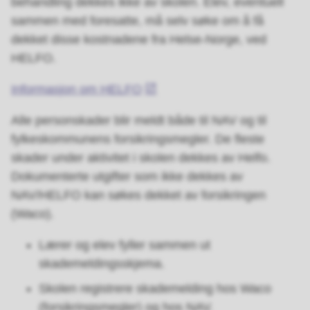
behandling dekkes ikke av skolen. Elev, eventuell
sammen med foresatte, må selv søke om å få
dekket disse kostnadene fra Helse-Norge, ved
HELFO.
Informasjon om HELFO
Alle personskader blir meldt både til NAV og til
fylkeskommunens forsikringsmegler. De fleste
skader under aktivitet i skolen dekkes av Helfo.
Dokumenterte utgifter som ikke dekkes av
NAV/HELFO kan søkes dekket av forsikringen
(Waco).
Lærer og elev fyller sammen ut
skademeldingsskjema.
Skolen registrere skademelding hos Waco
(forsikringsmegler) og hos NAV.