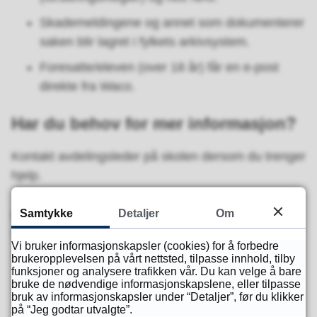
Skademeldingene og annet som dokumenterer
saken blir lagret i fylkets arkivsystem.
Foresatte/eleven (over 18 år) får en e-post
direkte fra Waco.
Har du behov for mer informasjon?
Kontakt avdelingsleder på skolen dersom du trenger
hjelp.
Samtykke
Detaljer
Om
Publisert
05.12.2022 15.20
Sist endret
25.06.2025 13.13
Vi bruker informasjonskapsler (cookies) for å forbedre
brukeropplevelsen på vårt nettsted, tilpasse innhold, tilby
funksjoner og analysere trafikken vår. Du kan velge å bare
bruke de nødvendige informasjonskapslene, eller tilpasse
Fant du det du lette etter?
bruk av informasjonskapsler under “Detaljer”, før du klikker
på “Jeg godtar utvalgte”.