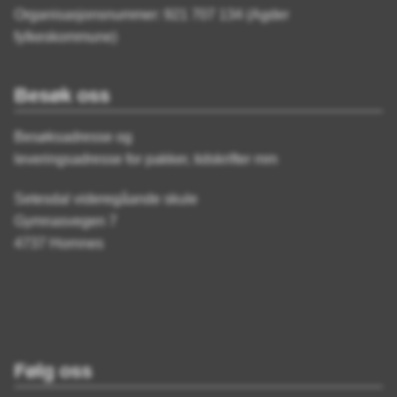
Organisasjonsnummer: 921 707 134 (Agder
fylkeskommune)
Besøk oss
Besøksadresse og
leveringsadresse for pakker, tidskrifter mm
Setesdal videregåande skule
Gymnasvegen 7
4737 Hornnes
Følg oss