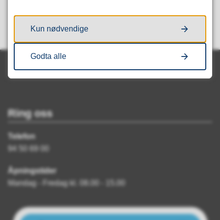
Ja
Nei
Kun nødvendige
Godta alle
Ring oss
Telefon
94 50 69 00
Åpningstider
Mandag - Fredag kl. 08.00 - 15.00