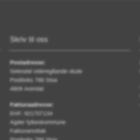
Skriv til oss
Postadresse:
Setesdal videregåande skule
Postboks 788 Stoa
4809 Arendal
Fakturaadresse:
EHF: 921707134
Agder fylkeskommune
Fakturamottak
Postboks 788 Stoa