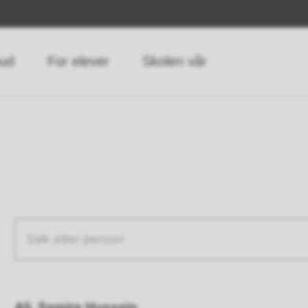
bud
For elever
Skolen vår
Søketekst
Resultat
Ali, Samira Hussain