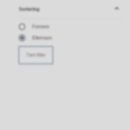
Sortering
Sortering
Fornavn
Etternavn
Tøm filter