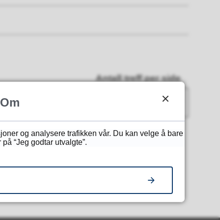
Antall treff per side
Om
10
sjoner og analysere trafikken vår. Du kan velge å bare
 på “Jeg godtar utvalgte”.