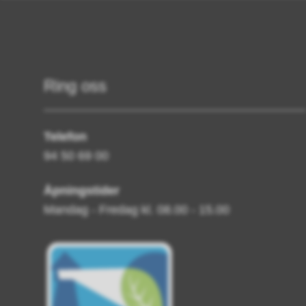
Ring oss
Telefon
94 50 69 00
Åpningstider
Mandag - Fredag kl. 08.00 - 15.00