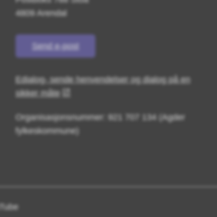
4809 Arendal
Send e-post
Edialog- sende henvendelser og dialog på en
sikker måte
Organisasjonsnummer: 921 707 134 (Agder
fylkeskommune)
Tube