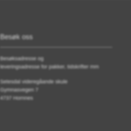
Besøk oss
Besøksadresse og
leveringsadresse for pakker, tidskrifter mm
Setesdal videregåande skule
Gymnasvegen 7
4737 Hornnes