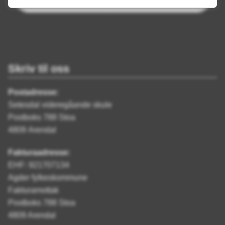
Skriv til oss
Postadresse:
Setesdal videregåande skule
Postboks 788 Stoa
4809 Arendal
Fakturaadresse:
EHF: 921707134
Agder fylkeskommune
Fakturamottak
Postboks 788 Stoa
4809 Arendal