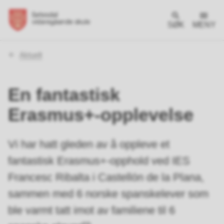
SØK
MENY
Du
Aktuelt
er
her:
En fantastisk
Erasmus+-opplevelse
Vi har hatt gleden av å oppleve et
fantastisk Erasmus+-opphold ved IES
Francesc Ribalta i Castellón de la Plana,
sammen med 6 norske spanskelever som
ble varmt tatt imot av familiene til 6