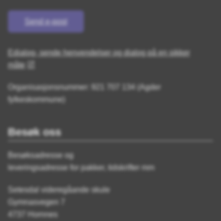
Send e-post
Edialog- sende henvendelser og dialog på en sikker
måte
Organisasjonsnummer: 921 707 134 (Agder
fylkeskommune)
Besøk oss
Besøksadresse og
leveringsadresse for pakker, tidskrifter mm
Setesdal videregåande skule
Gymnasvegen 7
4737 Hornnes