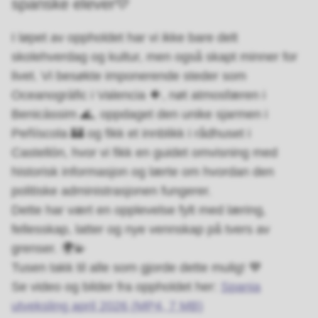
spanske elever💛
I løpet av oppholdet har vi ikke bare delt
skolehverdag og kultur, men også skapt minner for
livet. Vi besøkte imponerende steder som
Oceanogràfic i Valencia 🐠, nøt atmosfæren i
Benicàssim 🌊, oppdaget den unike sjarmen i
Peñíscola 🏰 og fikk et innblikk i rådhuset i
Castellón, hvor vi fikk en guidet omvisning med
historisk informasjon og lærte om hvordan den
politiske administrasjonen fungerer.
Dette har vært en opplevelse fylt med læring,
fellesskap, latter og nye vennskap på tvers av
grenser. 🌍💫
Tusen takk til alle som gjorde dette mulig! 💙
Se video og bilder fra oppholdet her:
Spania
utveksling april 2026
(MP4, 7 MB)