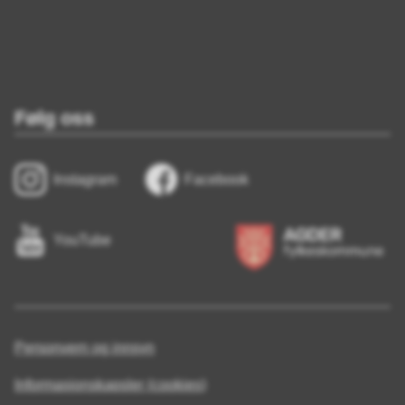
Følg oss
Instagram
Facebook
YouTube
Personvern og innsyn
Informasjonskapsler (cookies)