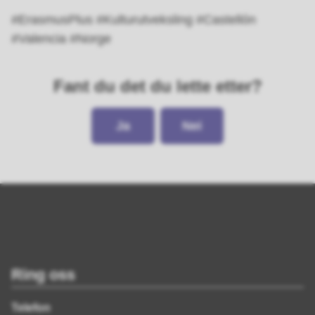
#ErasmusPlus #Kulturutveksling #Castellón
#Valencia #Norge
Fant du det du lette etter?
Ja
Nei
Ring oss
Telefon