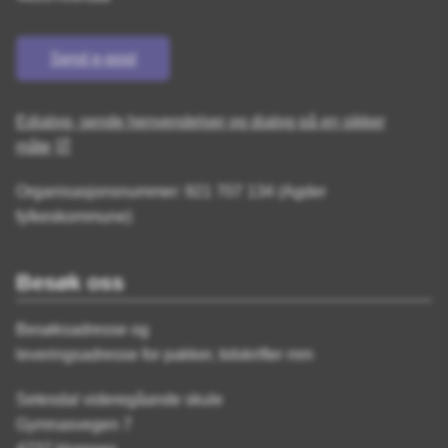
Send e-post
Edialog- sende henvendelser og dialog på en sikker
måte
Organisasjonsnummer: 921 707 134 (Agder
fylkeskommune)
Besøk oss
Besøksadresse og
leveringsadresse for pakker, tidskrifter mm
Setesdal videregåande skule
Gymnasvegen 7