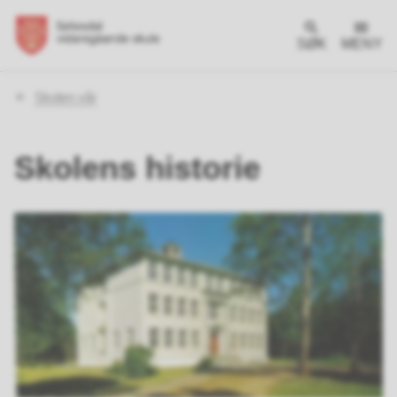
SØK
MENY
Du
Skolen vår
er
her:
Skolens historie