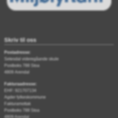
Skriv til oss
Postadresse:
Setesdal videregåande skule
Postboks 788 Stoa
4809 Arendal
Fakturaadresse:
EHF: 921707134
Agder fylkeskommune
Fakturamottak
Postboks 788 Stoa
4809 Arendal