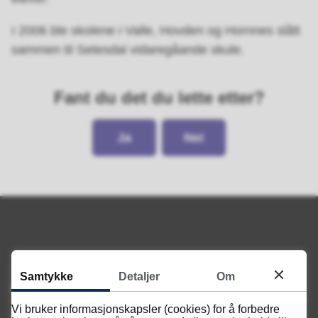
I 2006 ble skolene i Valle, Hovden og Hornnes slått
sammen til Setesdal vidaregåande skule.
Fant du det du lette etter?
Ja
Nei
Samtykke
Detaljer
Om
Ring oss
Vi bruker informasjonskapsler (cookies) for å forbedre