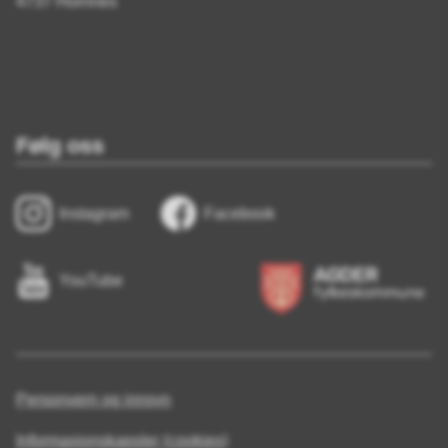
4737 Hornnes
Følg oss
Instagram
Facebook
YouTube
Personvern og innsyn
Informasjonskapsler (cookies)