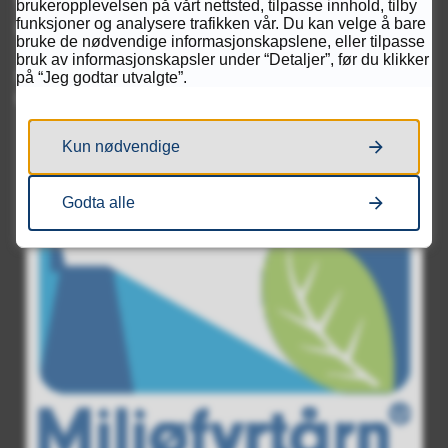
Telefon
brukeropplevelsen på vårt nettsted, tilpasse innhold, tilby
funksjoner og analysere trafikken vår. Du kan velge å bare
94 50 69 00
bruke de nødvendige informasjonskapslene, eller tilpasse
bruk av informasjonskapsler under “Detaljer”, før du klikker
Åpningstider
på “Jeg godtar utvalgte”.
Mandag - Fredag kl. 08.00 - 15.00
Kun nødvendige
Godta alle