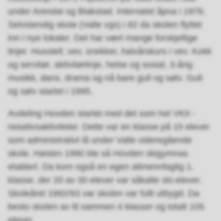
under Arendal og Blakstad. Internatet åpna i 1976.
Selvstendig skole (Valle vgs) i 82 da skolen flyttet
inn i nye lokaler. Det har vært mange forskjellige
linjer. Husstell, vev, snekker, halvårskurs i vev. Kokk
og servitør, aktivitørlinje, helse og sosial, 3-årig
musikk, dans, drama og nå bare gull og sølv. Gull
og sølv startet i 1995.
Avdeling Hovden startet med det som het VKII -
reiselivsaktiviteter. Dette var en klasse på 15 elever
som administrativt lå under Valle videregående
skole. Høsten 1990 ble så Hovden skigymnas
etablert. Da kom også en egen allmennfaglig 1.
klasse, der 20 av 30 elever var såkalte ski-elever.
Skoleåret 1992/93 var skolen var fullt utbygd. Da
besto skolen av til sammen 4 klasser og totalt 105
elever.