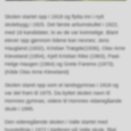
Skolen startet opp i 1918 og flytta inn i nytt
skolebygg i 1925. Det første artiumskullet i 1922,
med 18 kandidater, to av de var kvinnelige. Blant
elever opp gjennom tidene kan nevnes: Jens
Haugland (1932), Kristian Trægde(1936), Olav Arne
Kleveland (1954), Kjell Kristian Rike (1963), Paal-
Helge Haugen (1964) og Grete Faremo (1973).
(Kilde Olav Arne Kleveland)
Skolen staret opp som et landsgymnas i 1918 og
var det fram til 1975. Da byttet skolen navn til
Hornnes gymnas, videre til Hornnes vidaregåande
skule i 1995.
Den videregående skolen i Valle startet med
husstellinje i 1972 i kjelleren på Valle skule, filial